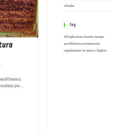
vivaio
Tag
defogliazione
innesto omega
tura
paraffinatura
portainnesto
regolamento ue
spacco Inglese
a
araffinatura,
riscaldata per…