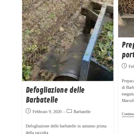
Pre
por
Fe
Prepara
di Barb
Defogliazione delle
eseguit
Barbatelle
Marcel
Febbraio 9, 2020
Barbatelle
Continu
Defogliazione delle barbatelle in autunno prima
della raccolta