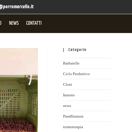
@porromarcello.it
O
NEWS
CONTATTI
Categorie
Barbatelle
Ciclo Produttivo
Cloni
Innesto
news
Paraffinatura
termoterapia