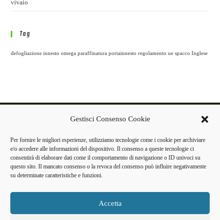
vivaio
Tag
defogliazione
innesto omega
paraffinatura
portainnesto
regolamento ue
spacco Inglese
info@porromarcello.it
Gestisci Consenso Cookie
Tel. 0141 969354 | Fax 0141 969380 | Cell. 347 2789007
Per fornire le migliori esperienze, utilizziamo tecnologie come i cookie per archiviare
e/o accedere alle informazioni del dispositivo. Il consenso a queste tecnologie ci
Via G. Scotti, 100 | 14050 Motta di Costigliole (AT) (sede operativa)
consentirà di elaborare dati come il comportamento di navigazione o ID univoci su
questo sito. Il mancato consenso o la revoca del consenso può influire negativamente
Via G. Scotti, 96 | 14050 Motta di Costigliole (AT) (sede legale)
su determinate caratteristiche e funzioni.
© Copyright 2019 |
Porro Marcello| P.I. 01170150054
Accetta